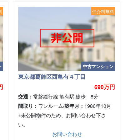
料
仲介料無料
ン
中古マンション
東京都葛飾区西亀有４丁目
円
690万円
交通：
常磐緩行線 亀有駅 徒歩 8分
間取り：
ワンルーム/
築年月：
1986年10月
※未公開物件のため、お問い合わせ下さ
い。
お問い合わせ