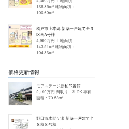
4,390万円 土地面積：
138.85m² 建物面積：
100.60m²
松戸市上本郷 新築一戸建て全３
区画A号棟
4,990万円 土地面積：
143.51m² 建物面積：
104.33m²
価格更新情報
モアステージ新柏弐番館
2,190万円 間取り：3LDK 専有
面積：70.53m²
野田市木間ケ瀬 新築一戸建て全
８棟８号棟