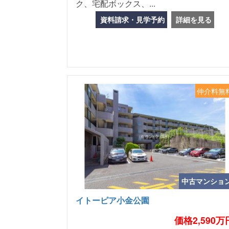
ク、宅配ボックス、...
資料請求・見学予約
詳細を見る
仲介料無
中古マンショ
イトーピア小金公園
価格2,590万