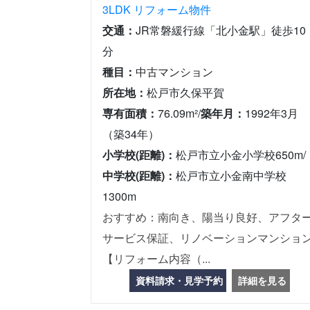
3LDK
リフォーム物件
交通：
JR常磐緩行線「北小金駅」徒歩10
分
種目：
中古マンション
所在地：
松戸市久保平賀
専有面積：
76.09m²/
築年月：
1992年3月
（築34年）
小学校(距離)：
松戸市立小金小学校650m/
中学校(距離)：
松戸市立小金南中学校
1300m
おすすめ：南向き、陽当り良好、アフタ
サービス保証、リノベーションマンショ
【リフォーム内容（...
資料請求・見学予約
詳細を見る