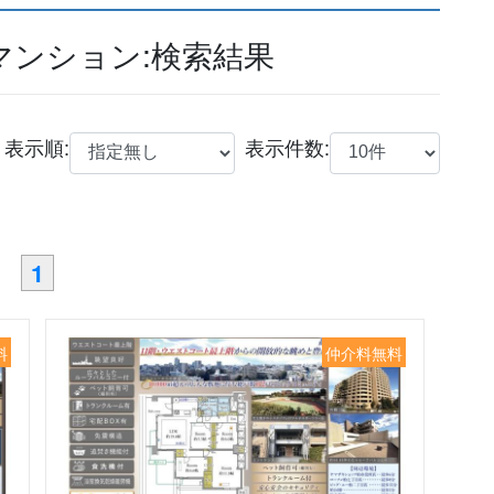
マンション:検索結果
表示順:
表示件数:
1
料
仲介料無料