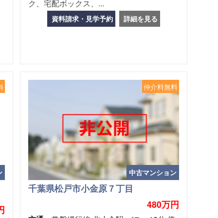
ク、宅配ボックス、...
資料請求・見学予約
詳細を見る
料
仲介料無料
ン
中古マンション
千葉県松戸市小金原７丁目
480万円
円