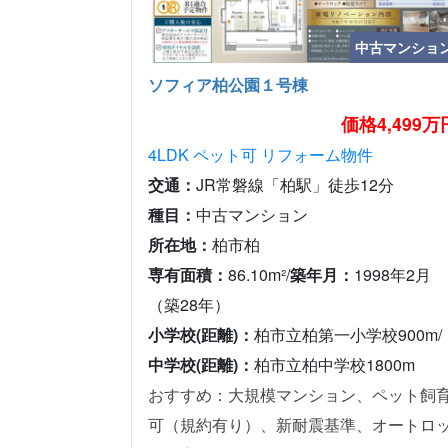
中古マンショ
ソフィア柏公園１号棟
価格4,499万
4LDK
ペット可
リフォーム物件
交通：
JR常磐線「柏駅」徒歩12分
種目：
中古マンション
所在地：
柏市柏
専有面積：
86.10m²/
築年月：
1998年2月
（築28年）
小学校(距離)：
柏市立柏第一小学校900m/
中学校(距離)：
柏市立柏中学校1800m
おすすめ：大規模マンション、ペット飼
可（規約有り）、新耐震基準、オートロ