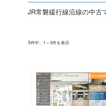
JR常磐緩行線沿線の中古
3
件中、1～3件を表示
仲介料無