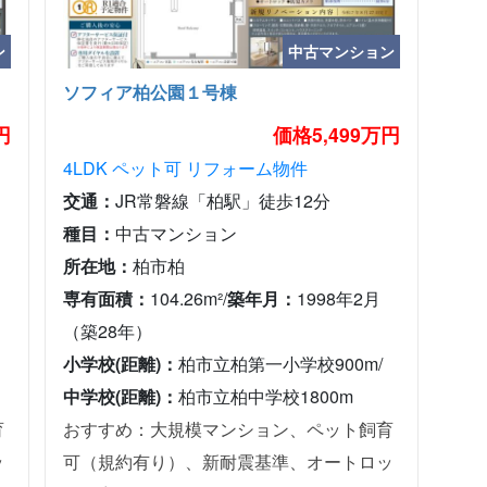
ン
中古マンション
ソフィア柏公園１号棟
円
価格5,499万円
4LDK
ペット可
リフォーム物件
交通：
JR常磐線「柏駅」徒歩12分
種目：
中古マンション
所在地：
柏市柏
専有面積：
104.26m²/
築年月：
1998年2月
（築28年）
小学校(距離)：
柏市立柏第一小学校900m/
中学校(距離)：
柏市立柏中学校1800m
育
おすすめ：大規模マンション、ペット飼育
ッ
可（規約有り）、新耐震基準、オートロッ