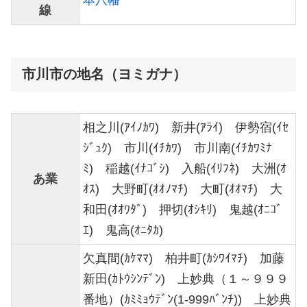
線
市川市の地名（ヨミガナ）
相之川(ｱｲﾉｶﾜ) 新井(ｱﾗｲ) 伊勢宿(ｲｾ
ｼﾞｭｸ) 市川(ｲﾁｶﾜ) 市川南(ｲﾁｶﾜﾐﾅ
ﾐ) 稲越(ｲﾅｺﾞｼ) 入船(ｲﾘﾌﾈ) 大洲(ｵ
あ業
ｵｽ) 大野町(ｵｵﾉﾏﾁ) 大町(ｵｵﾏﾁ) 大
和田(ｵｵﾜﾀﾞ) 押切(ｵｼｷﾘ) 鬼越(ｵﾆｺﾞ
ｴ) 鬼高(ｵﾆﾀｶ)
欠真間(ｶｹﾏﾏ) 柏井町(ｶｼﾜｲﾏﾁ) 加藤
新田(ｶﾄｳｼﾝﾃﾞﾝ) 上妙典（１～９９９
番地）(ｶﾐﾐｮｳﾃﾞﾝ(1-999ﾊﾞﾝﾁ)) 上妙典