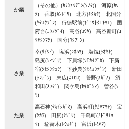
（その他）(ｶﾐﾐｮｳﾃﾞﾝ(ｿﾉﾀ)) 河原(ｶﾜ
か業
ﾗ) 香取(ｶﾝﾄﾞﾘ) 北方(ｷﾀｶﾀ) 北国分
(ｷﾀｺｸﾌﾞﾝ) 行徳駅前(ｷﾞｮｳﾄｸｴｷﾏｴ) 国
府台(ｺｳﾉﾀﾞｲ) 高谷(ｺｳﾔ) 高谷新町(ｺ
ｳﾔｼﾝﾏﾁ) 国分(ｺｸﾌﾞﾝ)
幸(ｻｲﾜｲ) 塩浜(ｼｵﾊﾏ) 塩焼(ｼｵﾔｷ)
島尻(ｼﾏｼﾞﾘ) 下貝塚(ｼﾓｶｲﾂﾞｶ) 下新
宿(ｼﾓｼﾝｼｭｸ) 下妙典(ｼﾓﾐｮｳﾃﾞﾝ) 新田
さ業
(ｼﾝﾃﾞﾝ) 末広(ｽｴﾋﾛ) 菅野(ｽｶﾞﾉ) 須
和田(ｽﾜﾀﾞ) 関ケ島(ｾｷｶﾞｼﾏ) 曽谷(ｿ
ﾔ)
高石神(ﾀｶｲｼｶﾞﾐ) 高浜町(ﾀｶﾊﾏﾏﾁ) 宝
た業
(ﾀｶﾗ) 田尻(ﾀｼﾞﾘ) 千鳥町(ﾁﾄﾞﾘﾁｮ
ｳ) 稲荷木(ﾄｳｶｷﾞ) 富浜(ﾄﾐﾊﾏ)