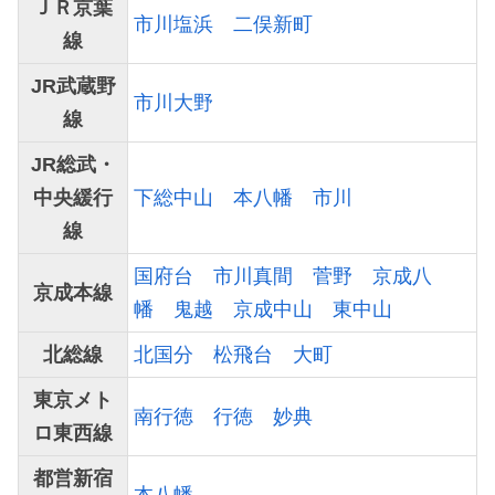
ＪＲ京葉
市川塩浜
二俣新町
線
JR武蔵野
市川大野
線
JR総武・
中央緩行
下総中山
本八幡
市川
線
国府台
市川真間
菅野
京成八
京成本線
幡
鬼越
京成中山
東中山
北総線
北国分
松飛台
大町
東京メト
南行徳
行徳
妙典
ロ東西線
都営新宿
本八幡