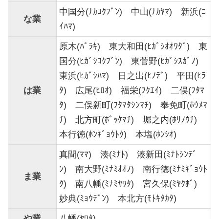
中国分(ﾅｶｺｸﾌﾞﾝ) 中山(ﾅｶﾔﾏ) 新浜(ﾆ
な業
ｲﾊﾏ)
原木(ﾊﾞﾗｷ) 東大和田(ﾋｶﾞｼｵｵﾜﾀﾞ) 東
国分(ﾋｶﾞｼｺｸﾌﾞﾝ) 東菅野(ﾋｶﾞｼｽｶﾞﾉ)
東浜(ﾋｶﾞｼﾊﾏ) 日之出(ﾋﾉﾃﾞ) 平田(ﾋﾗ
は業
ﾀ) 広尾(ﾋﾛｵ) 福栄(ﾌｸｴｲ) 二俣(ﾌﾀﾏ
ﾀ) 二俣新町(ﾌﾀﾏﾀｼﾝﾏﾁ) 奉免町(ﾎｳﾒﾏ
ﾁ) 北方町(ﾎﾞｯｹﾏﾁ) 堀之内(ﾎﾘﾉｳﾁ)
本行徳(ﾎﾝｷﾞｮｳﾄｸ) 本塩(ﾎﾝｼｵ)
真間(ﾏﾏ) 湊(ﾐﾅﾄ) 湊新田(ﾐﾅﾄｼﾝﾃﾞ
ﾝ) 南大野(ﾐﾅﾐｵｵﾉ) 南行徳(ﾐﾅﾐｷﾞｮｳﾄ
ま業
ｸ) 南八幡(ﾐﾅﾐﾔﾜﾀ) 宮久保(ﾐﾔｸﾎﾞ)
妙典(ﾐｮｳﾃﾞﾝ) 本北方(ﾓﾄｷﾀｶﾀ)
や業
八幡(ﾔﾜﾀ)