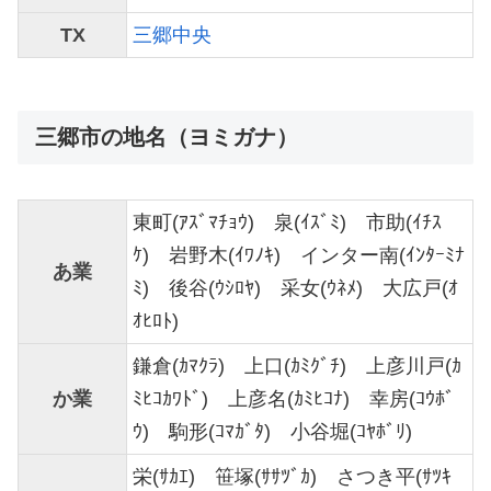
TX
三郷中央
三郷市の地名（ヨミガナ）
東町(ｱｽﾞﾏﾁｮｳ) 泉(ｲｽﾞﾐ) 市助(ｲﾁｽ
ｹ) 岩野木(ｲﾜﾉｷ) インター南(ｲﾝﾀｰﾐﾅ
あ業
ﾐ) 後谷(ｳｼﾛﾔ) 采女(ｳﾈﾒ) 大広戸(ｵ
ｵﾋﾛﾄ)
鎌倉(ｶﾏｸﾗ) 上口(ｶﾐｸﾞﾁ) 上彦川戸(ｶ
か業
ﾐﾋｺｶﾜﾄﾞ) 上彦名(ｶﾐﾋｺﾅ) 幸房(ｺｳﾎﾞ
ｳ) 駒形(ｺﾏｶﾞﾀ) 小谷堀(ｺﾔﾎﾞﾘ)
栄(ｻｶｴ) 笹塚(ｻｻﾂﾞｶ) さつき平(ｻﾂｷ