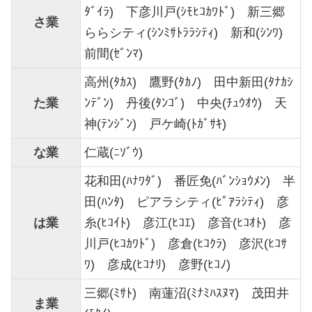
ﾀﾞｲﾗ) 下彦川戸(ｼﾓﾋｺｶﾜﾄﾞ) 新三郷
さ業
ららシティ(ｼﾝﾐｻﾄﾗﾗｼﾃｨ) 新和(ｼﾝﾜ)
前間(ｾﾞﾝﾏ)
高州(ﾀｶｽ) 鷹野(ﾀｶﾉ) 田中新田(ﾀﾅｶｼ
た業
ﾝﾃﾞﾝ) 丹後(ﾀﾝｺﾞ) 中央(ﾁｭｳｵｳ) 天
神(ﾃﾝｼﾞﾝ) 戸ケ崎(ﾄｶﾞｻｷ)
な業
仁蔵(ﾆｿﾞｳ)
花和田(ﾊﾅﾜﾀﾞ) 番匠免(ﾊﾞﾝｼｮｳﾒﾝ) 半
田(ﾊﾝﾀ) ピアラシティ(ﾋﾟｱﾗｼﾃｨ) 彦
は業
糸(ﾋｺｲﾄ) 彦江(ﾋｺｴ) 彦音(ﾋｺｵﾄ) 彦
川戸(ﾋｺｶﾜﾄﾞ) 彦倉(ﾋｺｸﾗ) 彦沢(ﾋｺｻ
ﾜ) 彦成(ﾋｺﾅﾘ) 彦野(ﾋｺﾉ)
三郷(ﾐｻﾄ) 南蓮沼(ﾐﾅﾐﾊｽﾇﾏ) 茂田井
ま業